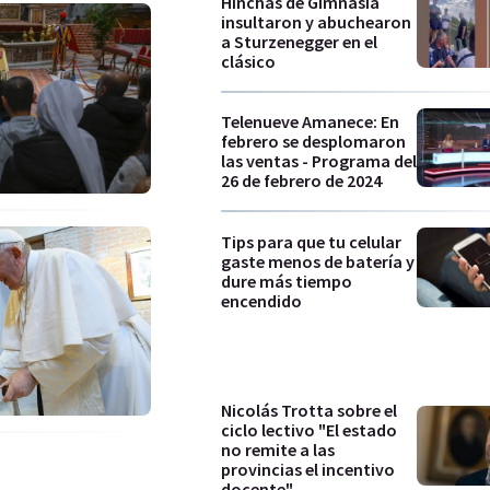
Hinchas de Gimnasia
insultaron y abuchearon
a Sturzenegger en el
clásico
Telenueve Amanece: En
febrero se desplomaron
las ventas - Programa del
26 de febrero de 2024
Tips para que tu celular
gaste menos de batería y
dure más tiempo
encendido
Nicolás Trotta sobre el
ciclo lectivo "El estado
no remite a las
provincias el incentivo
docente"