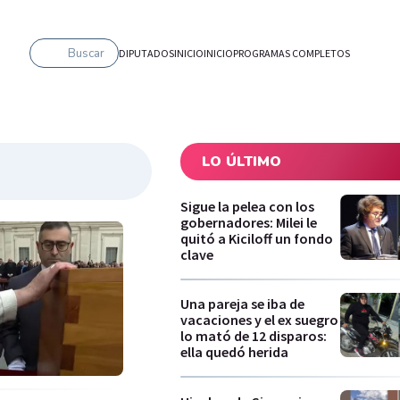
Buscar
DIPUTADOS
INICIO
INICIO
PROGRAMAS COMPLETOS
LO ÚLTIMO
Sigue la pelea con los
gobernadores: Milei le
quitó a Kiciloff un fondo
clave
Una pareja se iba de
vacaciones y el ex suegro
lo mató de 12 disparos:
ella quedó herida