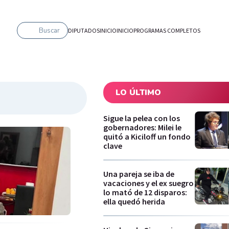
Buscar
DIPUTADOS
INICIO
INICIO
PROGRAMAS COMPLETOS
LO ÚLTIMO
Sigue la pelea con los
gobernadores: Milei le
quitó a Kiciloff un fondo
clave
Una pareja se iba de
vacaciones y el ex suegro
lo mató de 12 disparos:
ella quedó herida