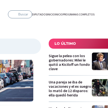
Buscar
DIPUTADOS
INICIO
INICIO
PROGRAMAS COMPLETOS
LO ÚLTIMO
Sigue la pelea con los
gobernadores: Milei le
quitó a Kiciloff un fondo
clave
Una pareja se iba de
vacaciones y el ex suegro
lo mató de 12 disparos:
ella quedó herida