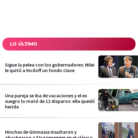
LO ÚLTIMO
Sigue la pelea con los gobernadores: Milei
le quitó a Kiciloff un fondo clave
Una pareja se iba de vacaciones y el ex
suegro lo mató de 12 disparos: ella quedó
herida
Hinchas de Gimnasia insultaron y
abuchearon a Sturzenegger en el clásico