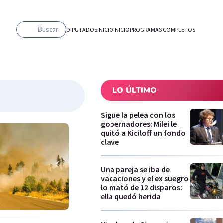
Buscar
DIPUTADOS
INICIO
INICIO
PROGRAMAS COMPLETOS
LO ÚLTIMO
Sigue la pelea con los
gobernadores: Milei le
quitó a Kiciloff un fondo
clave
Una pareja se iba de
vacaciones y el ex suegro
lo mató de 12 disparos:
ella quedó herida