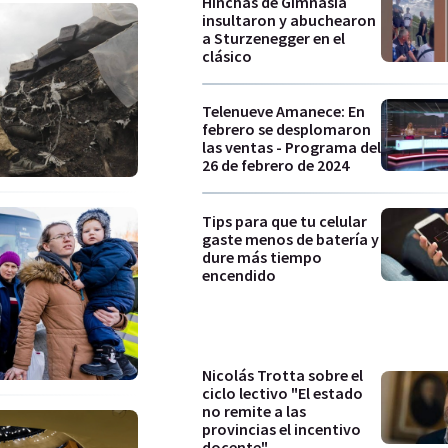
Hinchas de Gimnasia
insultaron y abuchearon
a Sturzenegger en el
clásico
Telenueve Amanece: En
febrero se desplomaron
las ventas - Programa del
26 de febrero de 2024
Tips para que tu celular
gaste menos de batería y
dure más tiempo
encendido
Nicolás Trotta sobre el
ciclo lectivo "El estado
no remite a las
provincias el incentivo
docente"