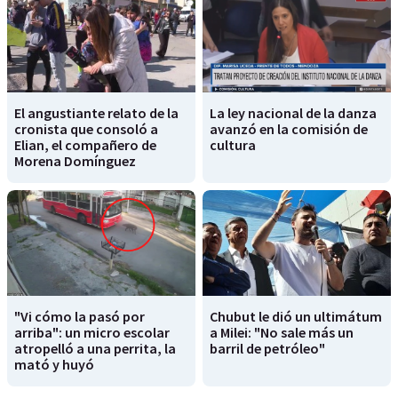
El angustiante relato de la
La ley nacional de la danza
cronista que consoló a
avanzó en la comisión de
Elian, el compañero de
cultura
Morena Domínguez
"Vi cómo la pasó por
Chubut le dió un ultimátum
arriba": un micro escolar
a Milei: "No sale más un
atropelló a una perrita, la
barril de petróleo"
mató y huyó