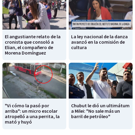
El angustiante relato de la
La ley nacional de la danza
cronista que consoló a
avanzó en la comisión de
Elian, el compañero de
cultura
Morena Domínguez
"Vi cómo la pasó por
Chubut le dió un ultimátum
arriba": un micro escolar
a Milei: "No sale más un
atropelló a una perrita, la
barril de petróleo"
mató y huyó