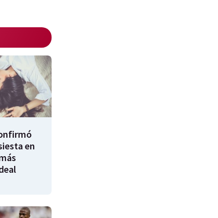
confirmó
siesta en
 más
ideal