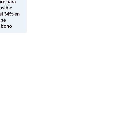
re para
osible
el 34% en
 se
 bono