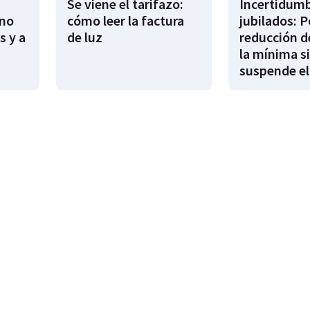
Se viene el tarifazo:
Incertidumb
rno
cómo leer la factura
jubilados: P
s y a
de luz
reducción d
la mínima si
suspende el