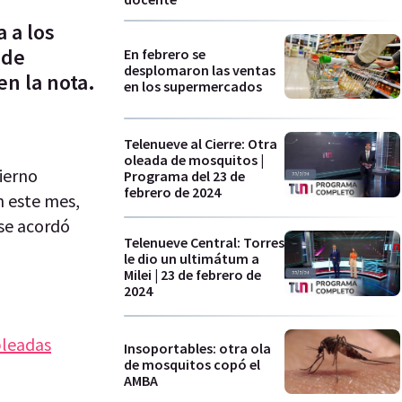
 a los
 de
En febrero se
desplomaron las ventas
n la nota.
en los supermercados
Telenueve al Cierre: Otra
oleada de mosquitos |
ierno
Programa del 23 de
febrero de 2024
 este mes,
se acordó
Telenueve Central: Torres
le dio un ultimátum a
Milei | 23 de febrero de
2024
pleadas
Insoportables: otra ola
de mosquitos copó el
AMBA