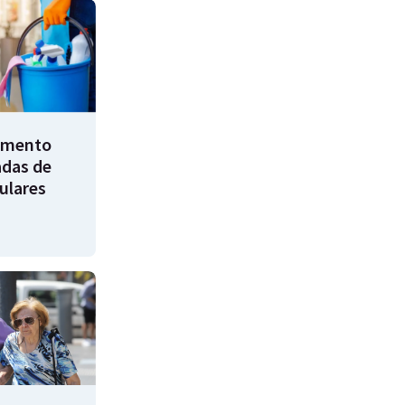
umento
adas de
ulares