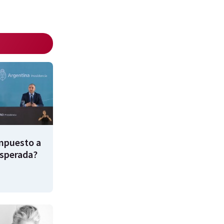
impuesto a
esperada?