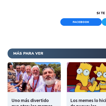
SI T
FACEBOOK
MÁS PARA VER
Uno más divertido
Los memes lo hic
que otro: los memes
de nuevo: las