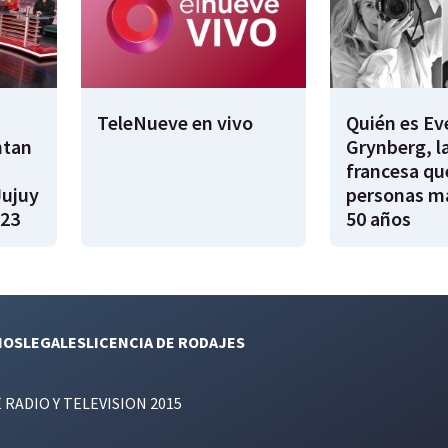
TeleNueve en vivo
Quién es Ev
ntan
Grynberg, l
francesa qu
Jujuy
personas m
023
50 años
NOS
LEGALES
LICENCIA DE RODAJES
E RADIO Y TELEVISION 2015