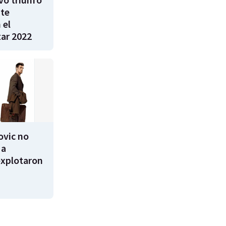
te
 el
ar 2022
ovic no
 a
explotaron