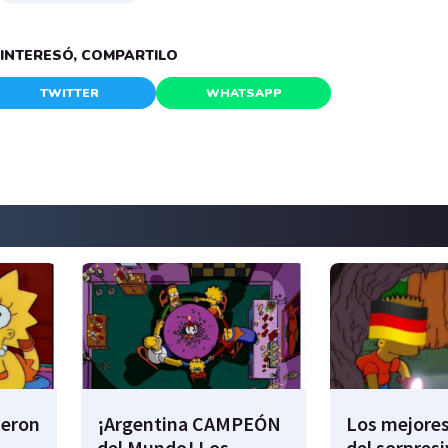
E INTERESÓ, COMPARTILO
TWITTER
WHATSAPP
ieron
¡Argentina CAMPEÓN
Los mejore
del Mundo! Los
del sorpresi