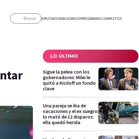
Buscar
DIPUTADOS
INICIO
INICIO
PROGRAMAS COMPLETOS
LO ÚLTIMO
ntar
Sigue la pelea con los
gobernadores: Milei le
quitó a Kiciloff un fondo
clave
Una pareja se iba de
vacaciones y el ex suegro
lo mató de 12 disparos:
ella quedó herida