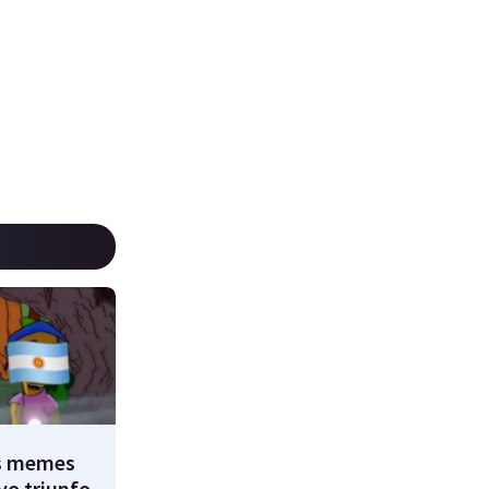
s memes
vo triunfo