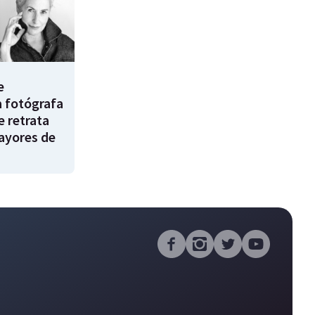
e
a fotógrafa
e retrata
ayores de