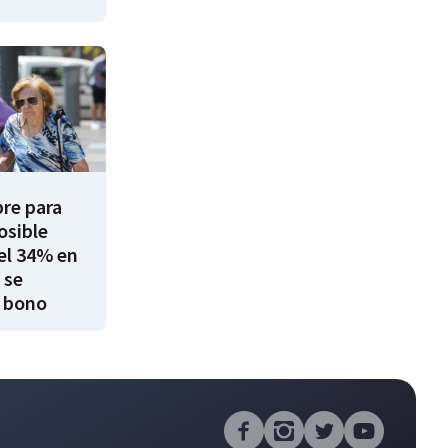
re para
osible
el 34% en
 se
 bono