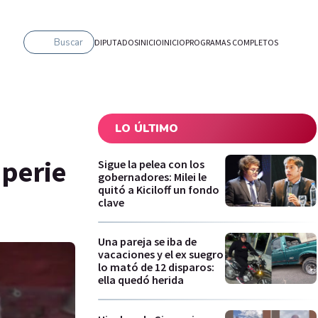
Buscar
DIPUTADOS
INICIO
INICIO
PROGRAMAS COMPLETOS
LO ÚLTIMO
mperie
Sigue la pelea con los
gobernadores: Milei le
quitó a Kiciloff un fondo
clave
Una pareja se iba de
vacaciones y el ex suegro
lo mató de 12 disparos:
ella quedó herida