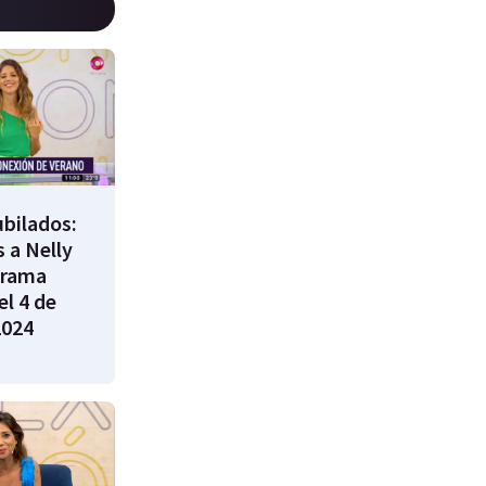
bilados:
 a Nelly
grama
l 4 de
2024