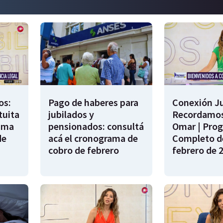
os:
Pago de haberes para
Conexión Ju
tuita
jubilados y
Recordamos
rama
pensionados: consultá
Omar | Pro
de
acá el cronograma de
Completo de
cobro de febrero
febrero de 