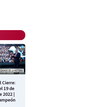
 Cierre:
l 19 de
e 2022 |
campeón