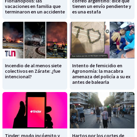
Florianópolis: las
correo argentino: dice que
vacaciones en familia que
tienen un envío pendiente y
terminaron en un accidente
es una estafa
Incendio de al menos siete
Intento de femicidio en
colectivos en Zárate: ¿fue
Agronomía: la macabra
intencional?
amenaza del policía a su ex
antes de balearla
Tinder: modo incógnito y
Hartos por los cortes de