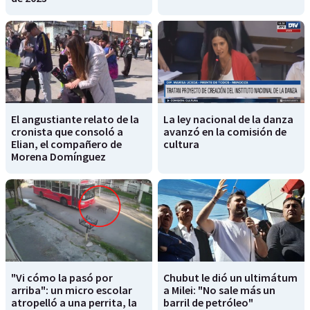
El angustiante relato de la
La ley nacional de la danza
cronista que consoló a
avanzó en la comisión de
Elian, el compañero de
cultura
Morena Domínguez
"Vi cómo la pasó por
Chubut le dió un ultimátum
arriba": un micro escolar
a Milei: "No sale más un
atropelló a una perrita, la
barril de petróleo"