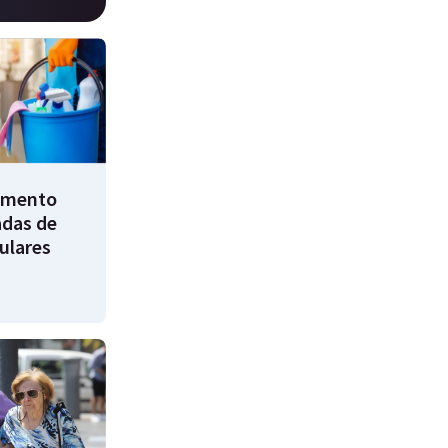
umento
adas de
ulares