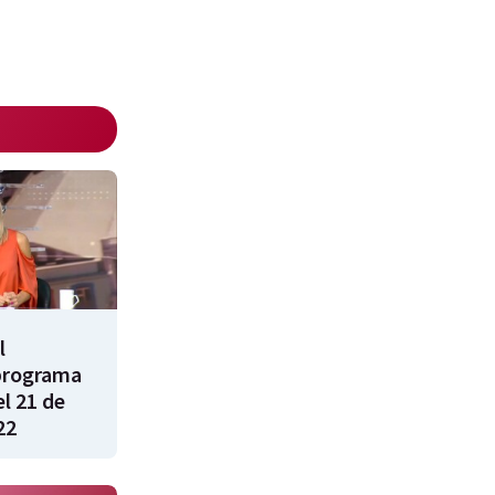
l
programa
l 21 de
22