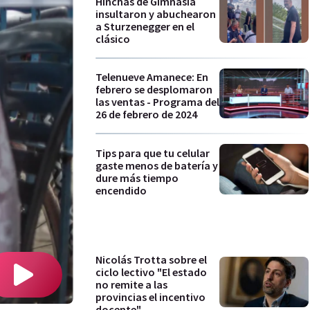
Hinchas de Gimnasia
insultaron y abuchearon
a Sturzenegger en el
clásico
Telenueve Amanece: En
febrero se desplomaron
las ventas - Programa del
26 de febrero de 2024
Tips para que tu celular
gaste menos de batería y
dure más tiempo
encendido
Nicolás Trotta sobre el
ciclo lectivo "El estado
no remite a las
provincias el incentivo
docente"