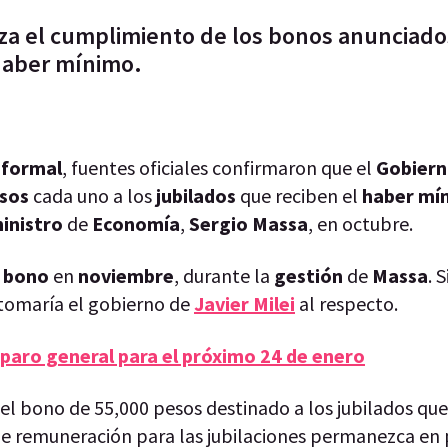
tiza el cumplimiento de los bonos anunciado
haber mínimo.
 formal
, fuentes oficiales confirmaron que el
Gobiern
esos
cada uno a los
jubilados
que reciben el
haber mí
ministro
de
Economía
,
Sergio Massa
, en octubre.
o
bono
en
noviembre
, durante la
gestión
de
Massa
. 
tomaría el gobierno de
Javier
Milei
al respecto.
paro general para el próximo 24 de enero
el bono de 55,000 pesos destinado a los jubilados que
 de remuneración para las jubilaciones permanezca en