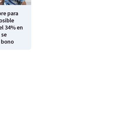
re para
osible
el 34% en
 se
 bono