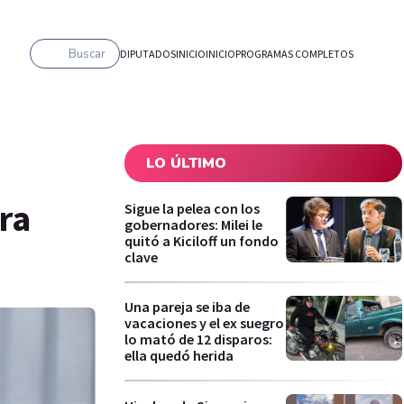
Buscar
DIPUTADOS
INICIO
INICIO
PROGRAMAS COMPLETOS
LO ÚLTIMO
ra
Sigue la pelea con los
gobernadores: Milei le
quitó a Kiciloff un fondo
clave
Una pareja se iba de
vacaciones y el ex suegro
lo mató de 12 disparos:
ella quedó herida