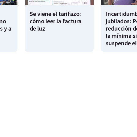
Se viene el tarifazo:
Incertidumb
rno
cómo leer la factura
jubilados: P
s y a
de luz
reducción d
la mínima si
suspende el