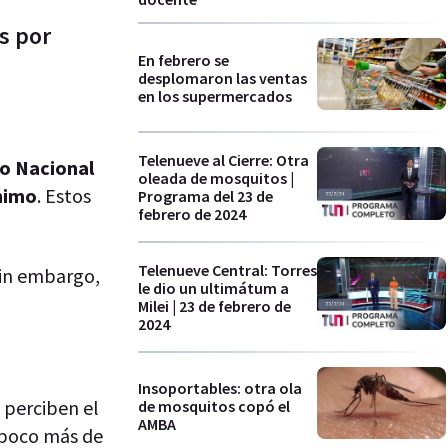
s por
En febrero se
desplomaron las ventas
en los supermercados
Telenueve al Cierre: Otra
o Nacional
oleada de mosquitos |
nimo
. Estos
Programa del 23 de
febrero de 2024
Telenueve Central: Torres
Sin embargo,
le dio un ultimátum a
Milei | 23 de febrero de
2024
Insoportables: otra ola
 perciben el
de mosquitos copó el
AMBA
 poco más de