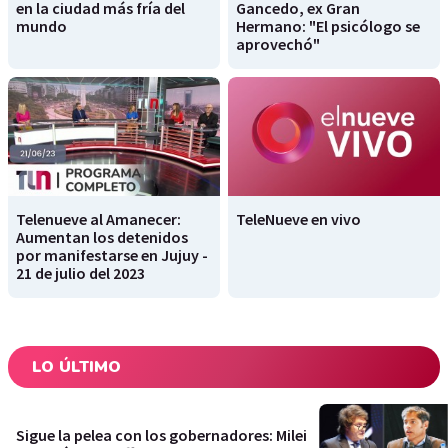
en la ciudad más fría del
Gancedo, ex Gran
mundo
Hermano: "El psicólogo se
aprovechó"
Telenueve al Amanecer:
TeleNueve en vivo
Aumentan los detenidos
por manifestarse en Jujuy -
21 de julio del 2023
LO ÚLTIMO
Sigue la pelea con los gobernadores: Milei