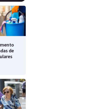
umento
adas de
ulares