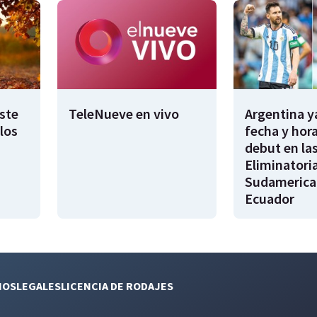
este
TeleNueve en vivo
Argentina y
los
fecha y hora
debut en la
Eliminatori
Sudamerica
Ecuador
NOS
LEGALES
LICENCIA DE RODAJES