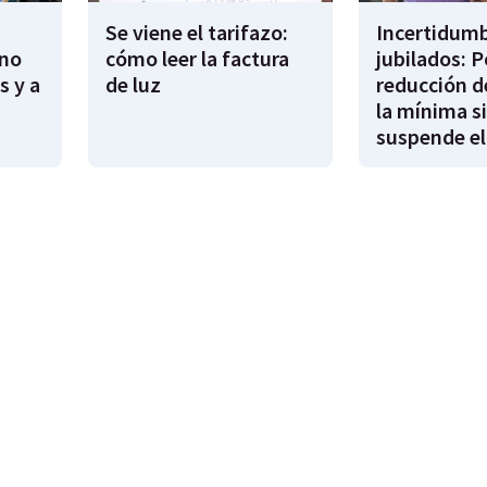
Se viene el tarifazo:
Incertidumb
rno
cómo leer la factura
jubilados: P
s y a
de luz
reducción d
la mínima si
suspende el