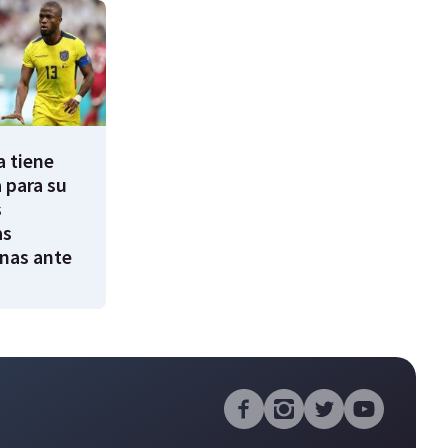
a tiene
 para su
s
as
nas ante