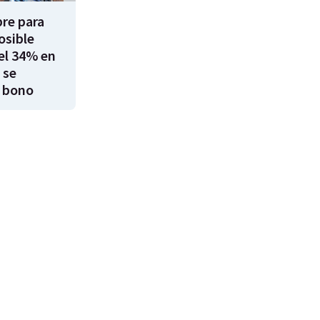
re para
osible
el 34% en
 se
 bono