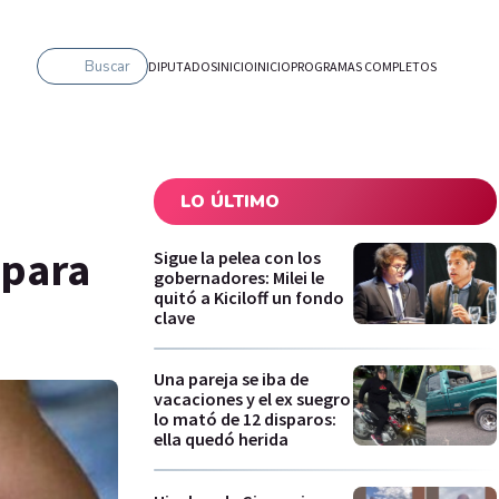
Buscar
DIPUTADOS
INICIO
INICIO
PROGRAMAS COMPLETOS
LO ÚLTIMO
 para
Sigue la pelea con los
gobernadores: Milei le
quitó a Kiciloff un fondo
clave
Una pareja se iba de
vacaciones y el ex suegro
lo mató de 12 disparos:
ella quedó herida