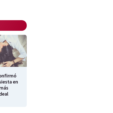
confirmó
siesta en
 más
ideal