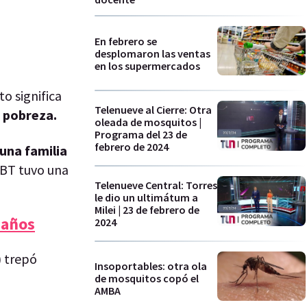
En febrero se
desplomaron las ventas
en los supermercados
sto significa
Telenueve al Cierre: Otra
a pobreza.
oleada de mosquitos |
Programa del 23 de
febrero de 2024
una familia
CBT tuvo una
Telenueve Central: Torres
le dio un ultimátum a
Milei | 23 de febrero de
 años
2024
) trepó
Insoportables: otra ola
de mosquitos copó el
AMBA