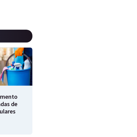
umento
adas de
ulares