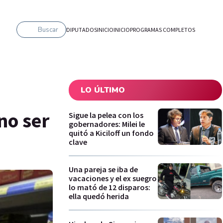
Buscar
DIPUTADOS
INICIO
INICIO
PROGRAMAS COMPLETOS
LO ÚLTIMO
no ser
Sigue la pelea con los
gobernadores: Milei le
quitó a Kiciloff un fondo
clave
Una pareja se iba de
vacaciones y el ex suegro
lo mató de 12 disparos:
ella quedó herida