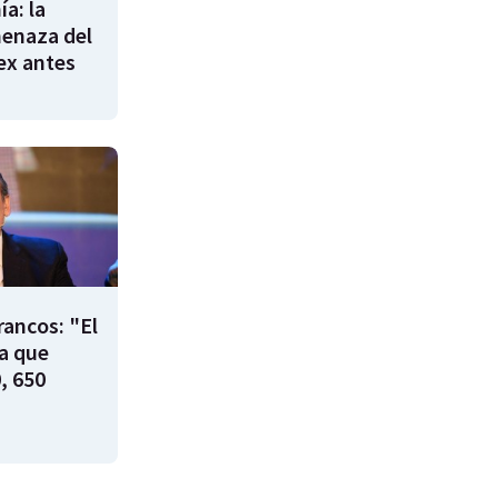
a: la
enaza del
 ex antes
rancos: "El
ía que
, 650