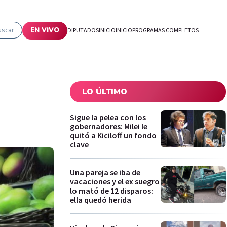
uscar
EN VIVO
DIPUTADOS
INICIO
INICIO
PROGRAMAS COMPLETOS
LO ÚLTIMO
Sigue la pelea con los
gobernadores: Milei le
quitó a Kiciloff un fondo
clave
Una pareja se iba de
vacaciones y el ex suegro
lo mató de 12 disparos:
ella quedó herida