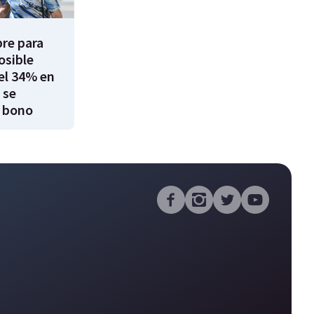
re para
osible
el 34% en
 se
 bono