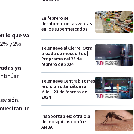
En febrero se
desplomaron las ventas
en los supermercados
n lo que va
,2% y 2%
Telenueve al Cierre: Otra
oleada de mosquitos |
Programa del 23 de
febrero de 2024
vadas ya
continúan
Telenueve Central: Torres
le dio un ultimátum a
Milei | 23 de febrero de
2024
evisión,
 muestran un
Insoportables: otra ola
de mosquitos copó el
AMBA