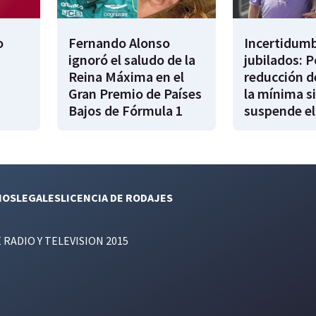
o
Fernando Alonso
Incertidumb
ignoró el saludo de la
jubilados: P
Reina Máxima en el
reducción d
Gran Premio de Países
la mínima si
Bajos de Fórmula 1
suspende el
NOS
LEGALES
LICENCIA DE RODAJES
E RADIO Y TELEVISION 2015