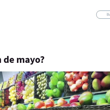
B
ón de mayo?