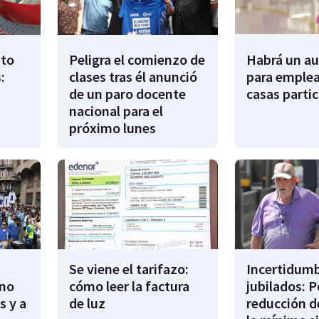
to
Peligra el comienzo de
Habrá un a
:
clases tras él anunció
para emple
de un paro docente
casas partic
nacional para el
próximo lunes
Se viene el tarifazo:
Incertidumb
rno
cómo leer la factura
jubilados: P
s y a
de luz
reducción d