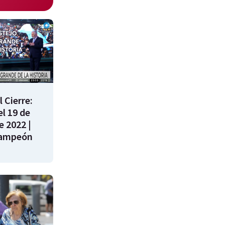
 Cierre:
l 19 de
e 2022 |
campeón