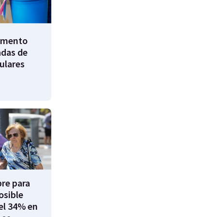
umento
adas de
ulares
re para
osible
el 34% en