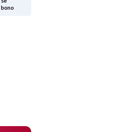
 se
 bono