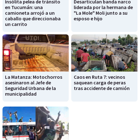
Insólita pelea de tránsito
Desarticulan banda narco
en Tucumán: una
liderada por la hermana de
camioneta arrojó a un
"La Mole" Moli junto a su
caballo que direccionaba
esposo e hijo
un carrito
La Matanza: Motochorros
Caos en Ruta 7: vecinos
asesinaron al Jefe de
saquean carga de peras
Seguridad Urbana de la
tras accidente de camión
municipalidad