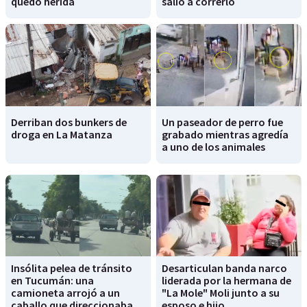
quedó herida
salió a correrlo
Derriban dos bunkers de
Un paseador de perro fue
droga en La Matanza
grabado mientras agredía
a uno de los animales
Insólita pelea de tránsito
Desarticulan banda narco
en Tucumán: una
liderada por la hermana de
camioneta arrojó a un
"La Mole" Moli junto a su
caballo que direccionaba
esposo e hijo