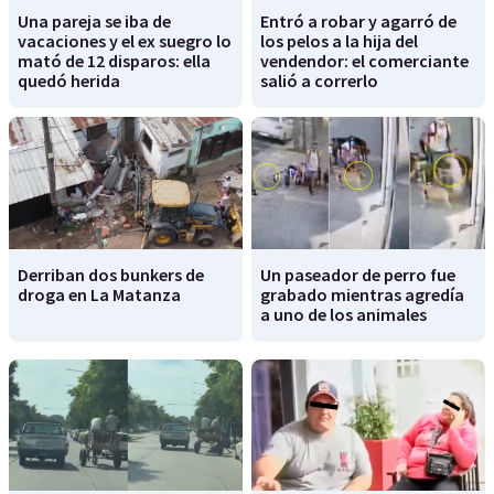
Una pareja se iba de
Entró a robar y agarró de
vacaciones y el ex suegro lo
los pelos a la hija del
mató de 12 disparos: ella
vendendor: el comerciante
quedó herida
salió a correrlo
Derriban dos bunkers de
Un paseador de perro fue
droga en La Matanza
grabado mientras agredía
a uno de los animales