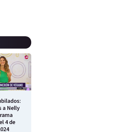
bilados:
 a Nelly
grama
l 4 de
2024