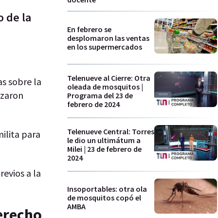
o de la
En febrero se
desplomaron las ventas
en los supermercados
Telenueve al Cierre: Otra
as sobre la
oleada de mosquitos |
izaron
Programa del 23 de
febrero de 2024
Telenueve Central: Torres
ilita para
le dio un ultimátum a
Milei | 23 de febrero de
2024
evios a la
Insoportables: otra ola
de mosquitos copó el
AMBA
derecho