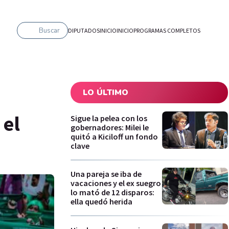
Buscar
DIPUTADOS
INICIO
INICIO
PROGRAMAS COMPLETOS
LO ÚLTIMO
 el
Sigue la pelea con los
gobernadores: Milei le
quitó a Kiciloff un fondo
clave
Una pareja se iba de
vacaciones y el ex suegro
lo mató de 12 disparos:
ella quedó herida