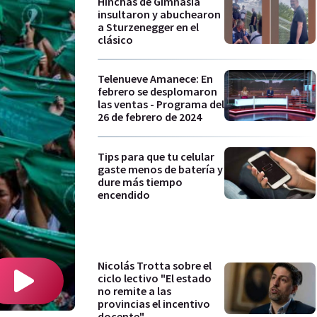
Hinchas de Gimnasia
insultaron y abuchearon
a Sturzenegger en el
clásico
Telenueve Amanece: En
febrero se desplomaron
las ventas - Programa del
26 de febrero de 2024
Tips para que tu celular
gaste menos de batería y
dure más tiempo
encendido
Nicolás Trotta sobre el
ciclo lectivo "El estado
no remite a las
provincias el incentivo
docente"