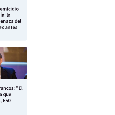
femicidio
a: la
enaza del
 ex antes
rancos: "El
ía que
, 650