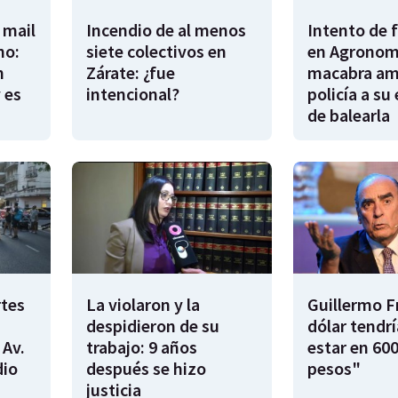
 mail
Incendio de al menos
Intento de 
no:
siete colectivos en
en Agronomí
n
Zárate: ¿fue
macabra am
 es
intencional?
policía a su
de balearla
rtes
La violaron y la
Guillermo F
despidieron de su
dólar tendr
 Av.
trabajo: 9 años
estar en 600
dio
después se hizo
pesos"
justicia