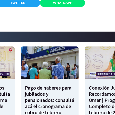
TWITTER
WHATSAPP
os:
Pago de haberes para
Conexión Ju
tuita
jubilados y
Recordamos
rama
pensionados: consultá
Omar | Pro
de
acá el cronograma de
Completo de
cobro de febrero
febrero de 