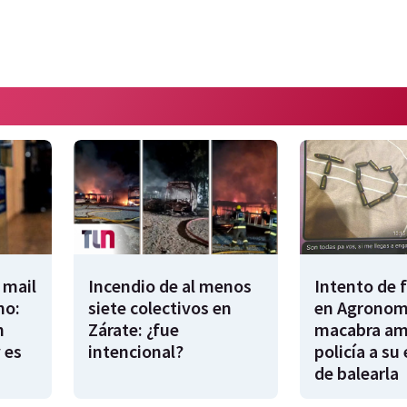
 mail
Incendio de al menos
Intento de 
no:
siete colectivos en
en Agronomí
n
Zárate: ¿fue
macabra am
 es
intencional?
policía a su
de balearla