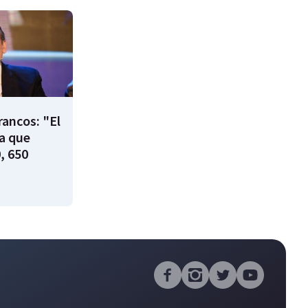
rancos: "El
ía que
, 650