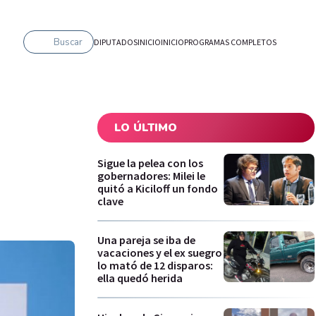
Buscar
DIPUTADOS
INICIO
INICIO
PROGRAMAS COMPLETOS
LO ÚLTIMO
Sigue la pelea con los
gobernadores: Milei le
quitó a Kiciloff un fondo
clave
Una pareja se iba de
vacaciones y el ex suegro
lo mató de 12 disparos:
ella quedó herida