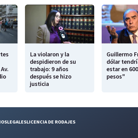
rtes
La violaron y la
Guillermo F
despidieron de su
dólar tendr
 Av.
trabajo: 9 años
estar en 600
dio
después se hizo
pesos"
justicia
NOS
LEGALES
LICENCIA DE RODAJES