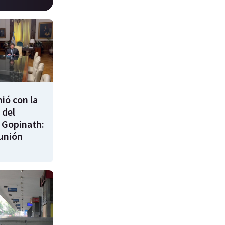
nió con la
 del
 Gopinath:
unión