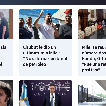
sia
Chubut le dió un
Milei se reu
ultimátum a Milei:
número dos
"No sale más un barril
Fondo, Gita
l
de petróleo"
“Fue una re
positiva”