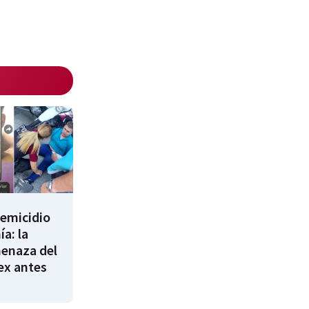
femicidio
a: la
enaza del
 ex antes