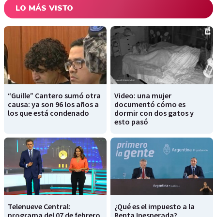
LO MÁS VISTO
“Guille” Cantero sumó otra
Video: una mujer
causa: ya son 96 los años a
documentó cómo es
los que está condenado
dormir con dos gatos y
esto pasó
Telenueve Central:
¿Qué es el impuesto a la
programa del 07 de febrero
Renta Inesperada?