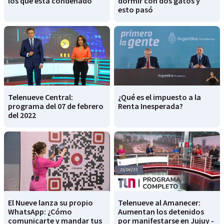
los que está condenado
dormir con dos gatos y
esto pasó
Telenueve Central:
¿Qué es el impuesto a la
programa del 07 de febrero
Renta Inesperada?
del 2022
El Nueve lanza su propio
Telenueve al Amanecer:
WhatsApp: ¿Cómo
Aumentan los detenidos
comunicarte y mandar tus
por manifestarse en Jujuy -