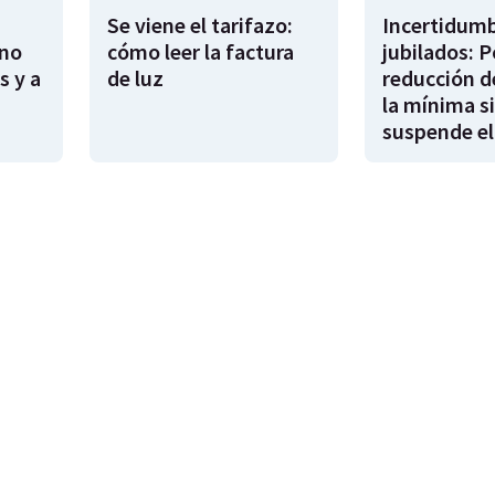
Se viene el tarifazo:
Incertidumb
rno
cómo leer la factura
jubilados: P
s y a
de luz
reducción d
la mínima si
suspende el