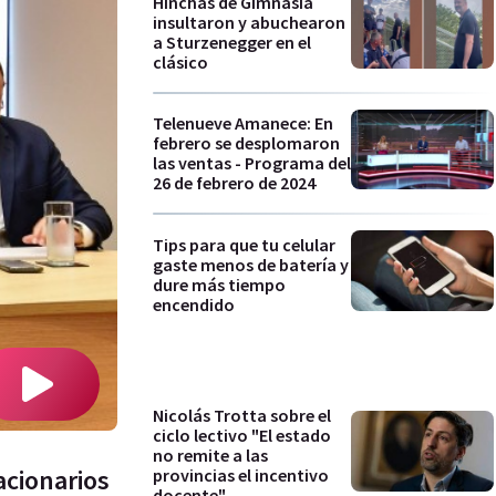
Hinchas de Gimnasia
insultaron y abuchearon
a Sturzenegger en el
clásico
Telenueve Amanece: En
febrero se desplomaron
las ventas - Programa del
26 de febrero de 2024
Tips para que tu celular
gaste menos de batería y
dure más tiempo
encendido
Nicolás Trotta sobre el
ciclo lectivo "El estado
no remite a las
acionarios
provincias el incentivo
docente"