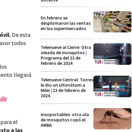
En febrero se
desplomaron las ventas
en los supermercados
óvil.
De esta
favor todos
Telenueve al Cierre: Otra
oleada de mosquitos |
Programa del 23 de
febrero de 2024
los
ento llegará
Telenueve Central: Torres
le dio un ultimátum a
Milei | 23 de febrero de
2024
ado
Insoportables: otra ola
de mosquitos copó el
,
para el
AMBA
sto a las