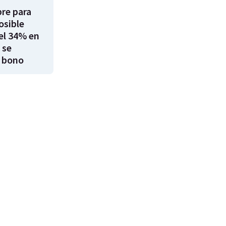
re para
osible
el 34% en
 se
 bono