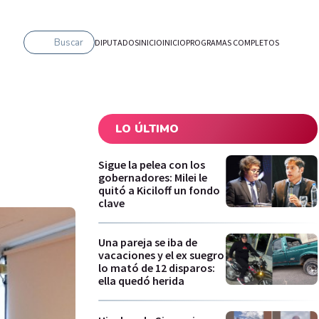
Buscar
DIPUTADOS
INICIO
INICIO
PROGRAMAS COMPLETOS
LO ÚLTIMO
Sigue la pelea con los
gobernadores: Milei le
quitó a Kiciloff un fondo
clave
Una pareja se iba de
vacaciones y el ex suegro
lo mató de 12 disparos:
ella quedó herida