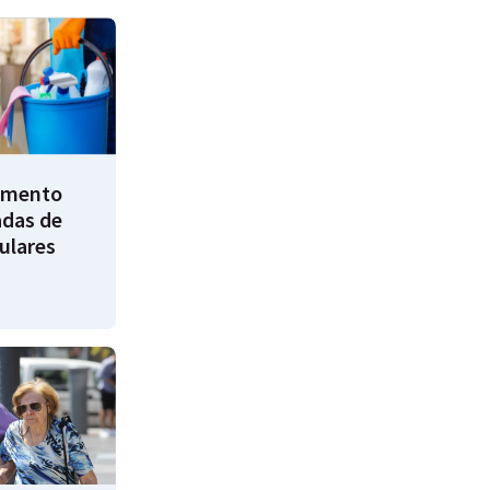
umento
adas de
ulares