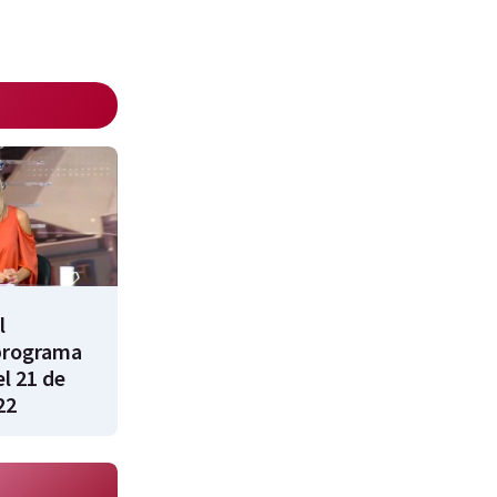
l
programa
l 21 de
22