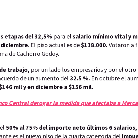
s etapas del 32,5%
para el
salario mínimo vital y m
n
diciembre
. El piso actual es de
$118.000.
Votaron a 
oma de Cachorro Godoy.
de trabajo,
por un lado los empresarios y por el otro 
l acuerdo de un aumento del
32.5 %.
En octubre el aum
146 mil y en diciembre a $156 mil.
anco Central derogar la medida que afectaba a Merc
del
50% al 75% del importe neto últimos 6 salarios
nte es el nuevo piso de la cuarta categoría del
impue