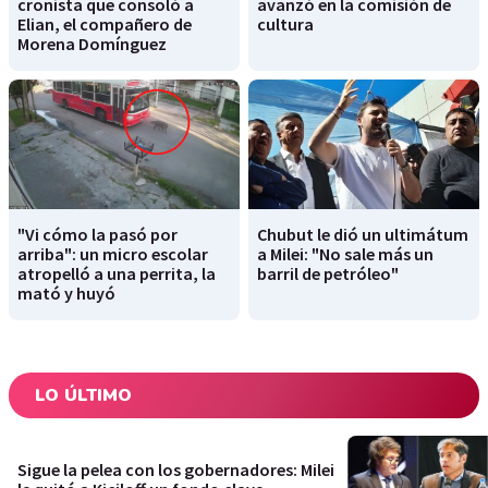
cronista que consoló a
avanzó en la comisión de
Elian, el compañero de
cultura
Morena Domínguez
"Vi cómo la pasó por
Chubut le dió un ultimátum
arriba": un micro escolar
a Milei: "No sale más un
atropelló a una perrita, la
barril de petróleo"
mató y huyó
LO ÚLTIMO
Sigue la pelea con los gobernadores: Milei