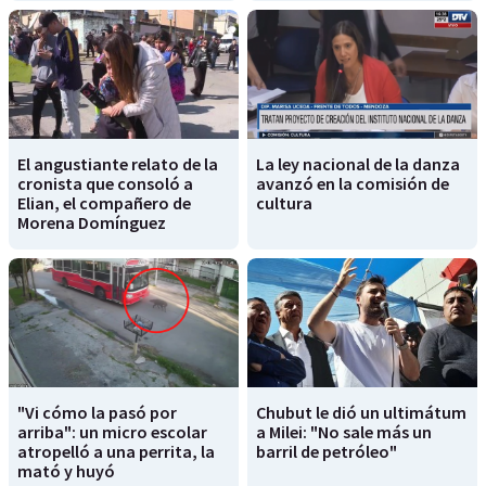
El angustiante relato de la
La ley nacional de la danza
cronista que consoló a
avanzó en la comisión de
Elian, el compañero de
cultura
Morena Domínguez
"Vi cómo la pasó por
Chubut le dió un ultimátum
arriba": un micro escolar
a Milei: "No sale más un
atropelló a una perrita, la
barril de petróleo"
mató y huyó