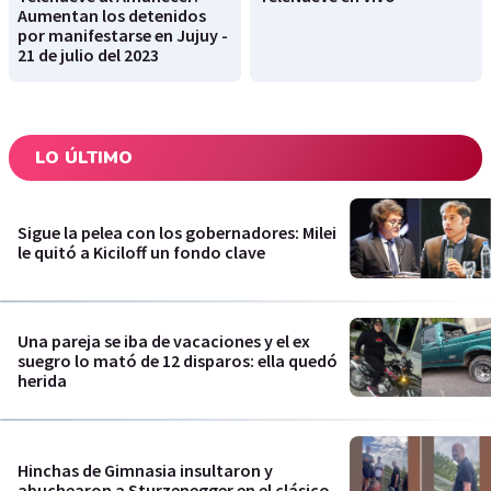
Aumentan los detenidos
por manifestarse en Jujuy -
21 de julio del 2023
LO ÚLTIMO
Sigue la pelea con los gobernadores: Milei
le quitó a Kiciloff un fondo clave
Una pareja se iba de vacaciones y el ex
suegro lo mató de 12 disparos: ella quedó
herida
Hinchas de Gimnasia insultaron y
abuchearon a Sturzenegger en el clásico