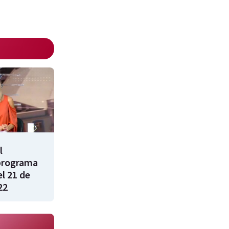
l
programa
l 21 de
22