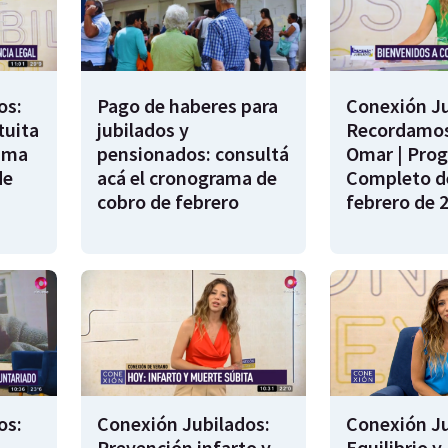
os:
Pago de haberes para
Conexión Ju
tuita
jubilados y
Recordamos
rama
pensionados: consultá
Omar | Pro
de
acá el cronograma de
Completo de
cobro de febrero
febrero de 
os:
Conexión Jubilados:
Conexión Ju
Prevención infarto y
Equilibrio y