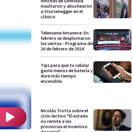
Hinchas de Gimnasia
insultaron y abuchearon
a Sturzenegger en el
clásico
Telenueve Amanece: En
febrero se desplomaron
las ventas - Programa del
26 de febrero de 2024
Tips para que tu celular
gaste menos de batería y
dure más tiempo
encendido
Nicolás Trotta sobre el
ciclo lectivo "El estado
no remite a las
provincias el incentivo
docente"