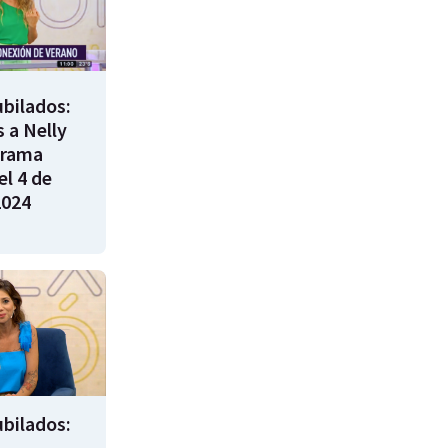
bilados:
 a Nelly
grama
l 4 de
2024
bilados: