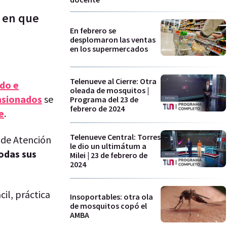
o en que
En febrero se
desplomaron las ventas
en los supermercados
Telenueve al Cierre: Otra
do e
oleada de mosquitos |
ensionados
se
Programa del 23 de
febrero de 2024
e
.
Telenueve Central: Torres
 de Atención
le dio un ultimátum a
odas sus
Milei | 23 de febrero de
2024
il, práctica
Insoportables: otra ola
de mosquitos copó el
AMBA