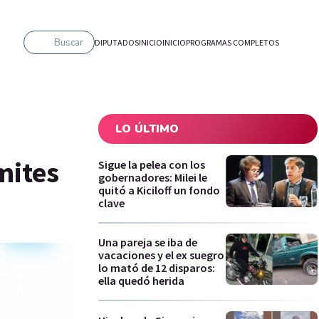
Buscar
DIPUTADOS
INICIO
INICIO
PROGRAMAS COMPLETOS
LO ÚLTIMO
mites
Sigue la pelea con los
gobernadores: Milei le
quitó a Kiciloff un fondo
clave
Una pareja se iba de
vacaciones y el ex suegro
lo mató de 12 disparos:
ella quedó herida