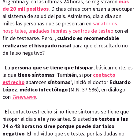
Argentina y, en las últimas 24 horas, se registraron
más
de 20 mil positivos
. Dichas cifras comienzan a preocupar
al sistema de salud del país. Asimismo, día a día son
miles las personas que se presentan en
sanatorios,
hospitales, unidades febriles y centros de testeo
con el
fin de testearse. Pero, ¿
cuándo es recomendable
realizarse el hisopado nasal
para que el resultado no
de falso negativo?
"La
persona que se tiene que hisopar
, básicamente, es
la que
tiene síntomas
. También, si por
contacto
estrecho
aparecen
síntomas
", inició el doctor
Eduardo
López
,
médico infectólogo
(M.N. 37.586), en diálogo
con
Telenueve
.
"El contacto estrecho si no tiene síntomas se tiene que
hisopar al día siete y no antes. Si usted
se testea a las
24 o 48 horas no sirve porque puede dar falso
negativo
. El individuo que se testea por las dudas no