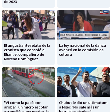
de 2023
El angustiante relato de la
La ley nacional de la danza
cronista que consoló a
avanzó en la comisión de
Elian, el compañero de
cultura
Morena Domínguez
"Vi cómo la pasó por
Chubut le dió un ultimátum
arriba": un micro escolar
a Milei: "No sale más un
atropelló a una perrita, la
barril de petróleo"