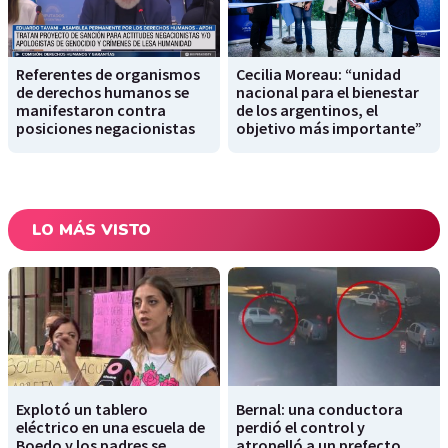
Referentes de organismos
Cecilia Moreau: “unidad
de derechos humanos se
nacional para el bienestar
manifestaron contra
de los argentinos, el
posiciones negacionistas
objetivo más importante”
LO MÁS VISTO
Explotó un tablero
Bernal: una conductora
eléctrico en una escuela de
perdió el control y
Boedo y los padres se
atropelló a un prefecto