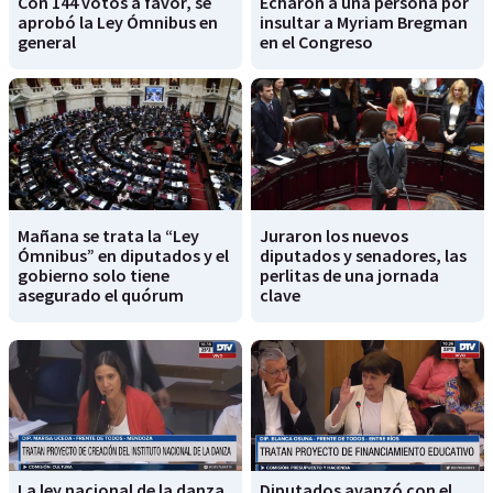
Con 144 votos a favor, se
Echaron a una persona por
aprobó la Ley Ómnibus en
insultar a Myriam Bregman
general
en el Congreso
Mañana se trata la “Ley
Juraron los nuevos
Ómnibus” en diputados y el
diputados y senadores, las
gobierno solo tiene
perlitas de una jornada
asegurado el quórum
clave
La ley nacional de la danza
Diputados avanzó con el