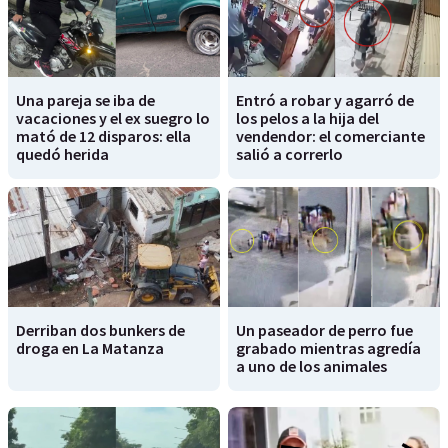
Una pareja se iba de
Entró a robar y agarró de
vacaciones y el ex suegro lo
los pelos a la hija del
mató de 12 disparos: ella
vendendor: el comerciante
quedó herida
salió a correrlo
Derriban dos bunkers de
Un paseador de perro fue
droga en La Matanza
grabado mientras agredía
a uno de los animales