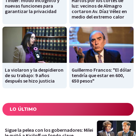
Tinder: modo incógnito y
Hartos por los cortes de
nuevas funciones para
luz: vecinos de Almagro
garantizar la privacidad
cortaron Av. Díaz Vélez en
medio del extremo calor
La violaron y la despidieron
Guillermo Francos: "El dólar
de su trabajo: 9 años
tendría que estar en 600,
después se hizo justicia
650 pesos"
LO ÚLTIMO
Sigue la pelea con los gobernadores: Milei
le quitó a Kiciloff un fondo clave