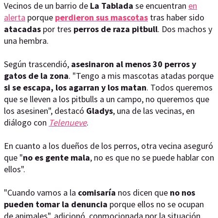
Vecinos de un barrio de
La Tablada
se encuentran
en
alerta
porque
perdieron sus mascotas
tras haber sido
atacadas
por tres
perros de raza pitbull
. Dos machos y
una hembra.
Según trascendió,
asesinaron al menos 30 perros y
gatos de la zona
. "Tengo a mis mascotas atadas porque
si se escapa, los agarran y los matan
. Todos queremos
que se lleven a los pitbulls a un campo, no queremos que
los asesinen", destacó
Gladys
, una de las vecinas, en
diálogo con
Telenueve
.
En cuanto a los dueños de los perros, otra vecina aseguró
que "
no es gente mala
, no es que no se puede hablar con
ellos".
"Cuando vamos a la
comisaría
nos dicen que
no nos
pueden tomar la denuncia
porque ellos no se ocupan
de animales", adicionó, conmocionada por la situación.