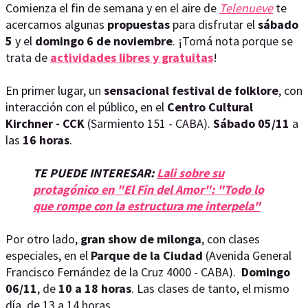
Comienza el fin de semana y en el aire de
Telenueve
te
acercamos algunas
propuestas
para disfrutar el
sábado
5
y el
domingo 6 de noviembre
. ¡Tomá nota porque se
trata de
actividades libres y gratuitas
!
En primer lugar, un
sensacional festival de folklore
, con
interacción con el público, en el
Centro Cultural
Kirchner - CCK
(Sarmiento 151 - CABA).
Sábado 05/11
a
las
16 horas
.
TE PUEDE INTERESAR:
Lali sobre su
protagónico en "El Fin del Amor": "Todo lo
que rompe con la estructura me interpela"
Por otro lado,
gran show de milonga
, con clases
especiales, en el
Parque de la Ciudad
(Avenida General
Francisco Fernández de la Cruz 4000 - CABA).
Domingo
06/11
, de
10 a 18 horas
. Las clases de tanto, el mismo
día, de 13 a 14 horas.