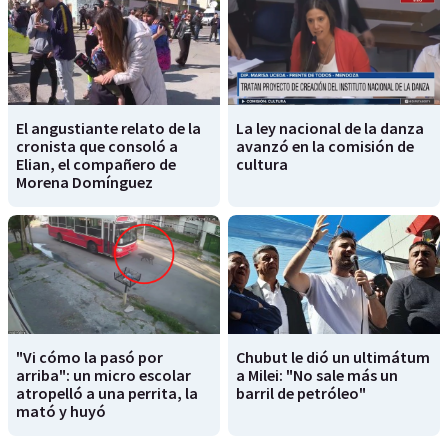
El angustiante relato de la
La ley nacional de la danza
cronista que consoló a
avanzó en la comisión de
Elian, el compañero de
cultura
Morena Domínguez
"Vi cómo la pasó por
Chubut le dió un ultimátum
arriba": un micro escolar
a Milei: "No sale más un
atropelló a una perrita, la
barril de petróleo"
mató y huyó