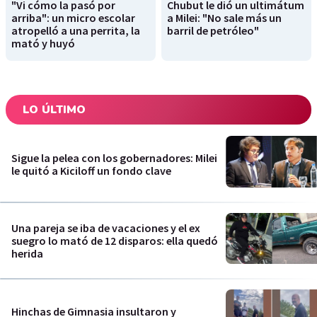
"Vi cómo la pasó por
Chubut le dió un ultimátum
arriba": un micro escolar
a Milei: "No sale más un
atropelló a una perrita, la
barril de petróleo"
mató y huyó
LO ÚLTIMO
Sigue la pelea con los gobernadores: Milei
le quitó a Kiciloff un fondo clave
Una pareja se iba de vacaciones y el ex
suegro lo mató de 12 disparos: ella quedó
herida
Hinchas de Gimnasia insultaron y