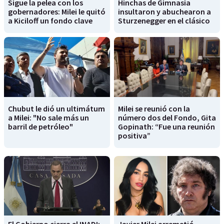
Sigue la pelea con los
Hinchas de Gimnasia
gobernadores: Milei le quitó
insultaron y abuchearon a
a Kiciloff un fondo clave
Sturzenegger en el clásico
Chubut le dió un ultimátum
Milei se reunió con la
a Milei: "No sale más un
número dos del Fondo, Gita
barril de petróleo"
Gopinath: “Fue una reunión
positiva”
El Gobierno cierra el INADI:
Javier Milei arremetió