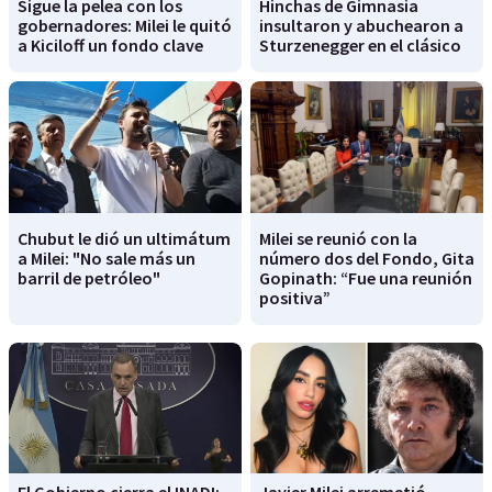
Sigue la pelea con los
Hinchas de Gimnasia
gobernadores: Milei le quitó
insultaron y abuchearon a
a Kiciloff un fondo clave
Sturzenegger en el clásico
Chubut le dió un ultimátum
Milei se reunió con la
a Milei: "No sale más un
número dos del Fondo, Gita
barril de petróleo"
Gopinath: “Fue una reunión
positiva”
El Gobierno cierra el INADI:
Javier Milei arremetió