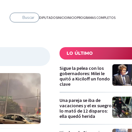
Buscar
DIPUTADOS
INICIO
INICIO
PROGRAMAS COMPLETOS
LO ÚLTIMO
Sigue la pelea con los
gobernadores: Milei le
quitó a Kiciloff un fondo
clave
Una pareja se iba de
vacaciones y el ex suegro
lo mató de 12 disparos:
ella quedó herida