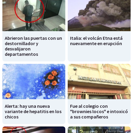
Abrieron las puertas con un
Italia: el volcán Etna está
destornillador y
nuevamente en erupción
desvalijaron
departamentos
Alerta: hay una nueva
Fue al colegio con
variante de hepatitis en los
"brownies locos" e intoxicó
chicos
a sus compañeros