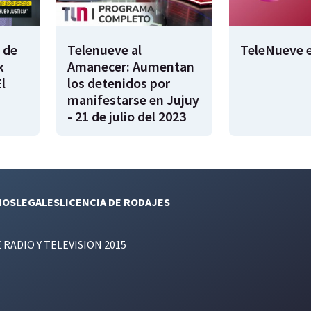
 de
Telenueve al
TeleNueve e
x
Amanecer: Aumentan
l
los detenidos por
manifestarse en Jujuy
- 21 de julio del 2023
NOS
LEGALES
LICENCIA DE RODAJES
E RADIO Y TELEVISION 2015