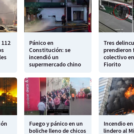
a 112
Pánico en
Tres delinc
os
Constitución: se
prendieron 
les
incendió un
colectivo en
supermercado chino
Fiorito
ión
Fuego y pánico en un
Incendio en 
boliche lleno de chicos
lindero al M