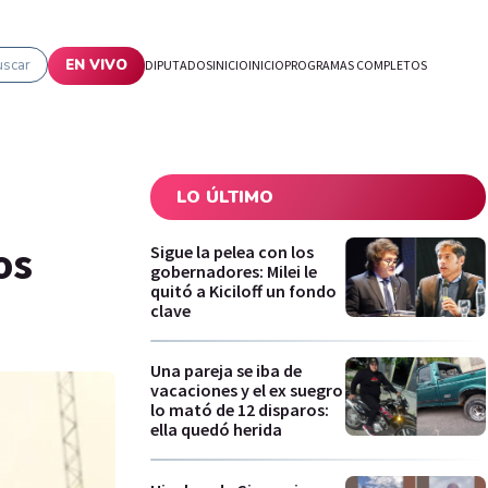
uscar
EN VIVO
DIPUTADOS
INICIO
INICIO
PROGRAMAS COMPLETOS
LO ÚLTIMO
os
Sigue la pelea con los
gobernadores: Milei le
quitó a Kiciloff un fondo
clave
Una pareja se iba de
vacaciones y el ex suegro
lo mató de 12 disparos:
ella quedó herida