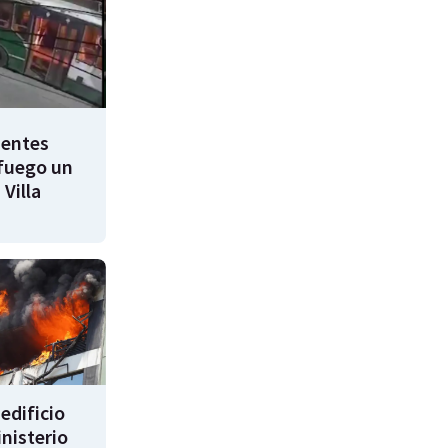
uentes
fuego un
 Villa
edificio
inisterio