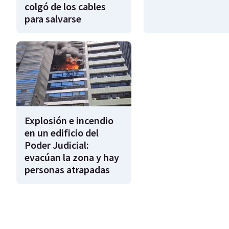
colgó de los cables
para salvarse
Explosión e incendio
en un edificio del
Poder Judicial:
evacúan la zona y hay
personas atrapadas