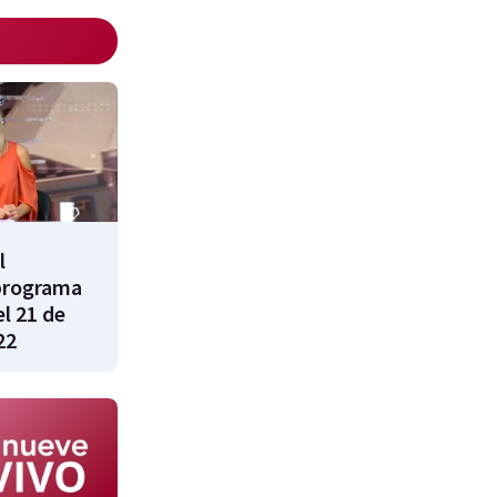
l
programa
l 21 de
22