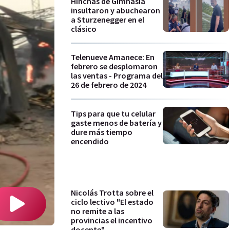
Hinchas de Gimnasia
insultaron y abuchearon
a Sturzenegger en el
clásico
Telenueve Amanece: En
febrero se desplomaron
las ventas - Programa del
26 de febrero de 2024
Tips para que tu celular
gaste menos de batería y
dure más tiempo
encendido
Nicolás Trotta sobre el
ciclo lectivo "El estado
no remite a las
provincias el incentivo
docente"