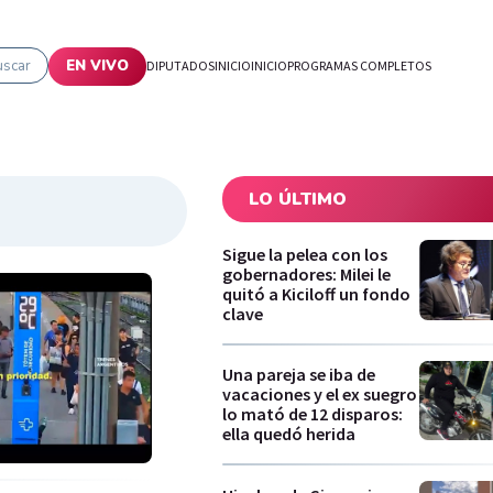
uscar
EN VIVO
DIPUTADOS
INICIO
INICIO
PROGRAMAS COMPLETOS
LO ÚLTIMO
Sigue la pelea con los
gobernadores: Milei le
quitó a Kiciloff un fondo
clave
Una pareja se iba de
vacaciones y el ex suegro
lo mató de 12 disparos:
ella quedó herida