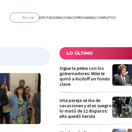
Buscar
DIPUTADOS
INICIO
INICIO
PROGRAMAS COMPLETOS
LO ÚLTIMO
Sigue la pelea con los
gobernadores: Milei le
quitó a Kiciloff un fondo
clave
Una pareja se iba de
vacaciones y el ex suegro
lo mató de 12 disparos:
ella quedó herida