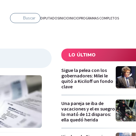
Buscar
DIPUTADOS
INICIO
INICIO
PROGRAMAS COMPLETOS
LO ÚLTIMO
Sigue la pelea con los
gobernadores: Milei le
quitó a Kiciloff un fondo
clave
Una pareja se iba de
vacaciones y el ex suegro
lo mató de 12 disparos:
ella quedó herida