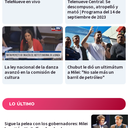
TeleNueve en vivo
Telenueve Central: Se
descompuso, atropelló y
mató | Programa del 14 de
septiembre de 2023
La ley nacional de la danza
Chubut le dió un ultimátum
avanzó en la comisión de
a Milei: "No sale más un
cultura
barril de petróleo"
LO ÚLTIMO
Sigue la pelea con los gobernadores: Milei