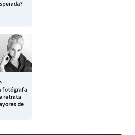
esperada?
e
a fotógrafa
e retrata
ayores de