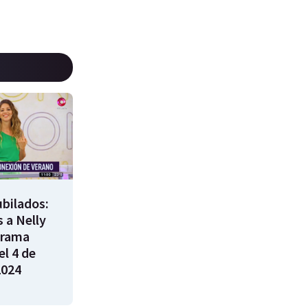
bilados:
 a Nelly
grama
l 4 de
2024