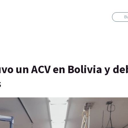
B
uvo un ACV en Bolivia y de
s