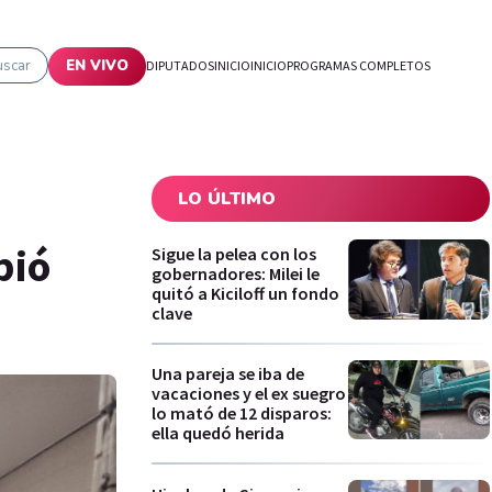
uscar
EN VIVO
DIPUTADOS
INICIO
INICIO
PROGRAMAS COMPLETOS
LO ÚLTIMO
bió
Sigue la pelea con los
gobernadores: Milei le
quitó a Kiciloff un fondo
clave
Una pareja se iba de
vacaciones y el ex suegro
lo mató de 12 disparos:
ella quedó herida