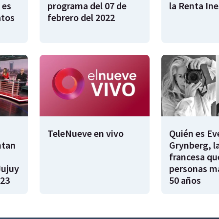
 es
programa del 07 de
la Renta In
atos
febrero del 2022
TeleNueve en vivo
Quién es Ev
ntan
Grynberg, l
francesa qu
Jujuy
personas m
023
50 años