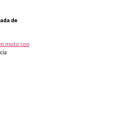
dada de
 en moto con
cia