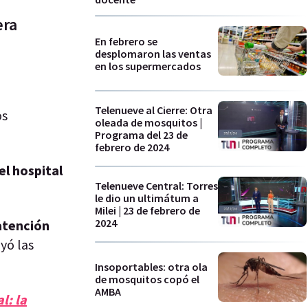
era
En febrero se
desplomaron las ventas
en los supermercados
Telenueve al Cierre: Otra
os
oleada de mosquitos |
Programa del 23 de
febrero de 2024
 el hospital
Telenueve Central: Torres
le dio un ultimátum a
Milei | 23 de febrero de
2024
 atención
uyó las
Insoportables: otra ola
de mosquitos copó el
AMBA
l: la