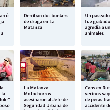
garró
Derriban dos bunkers
Un paseador
ija
de droga en La
fue grabado
Matanza
agredía a un
 a
animales
da
La Matanza:
Caos en Rut
 la
Motochorros
vecinos saq
Mole"
asesinaron al Jefe de
de peras tra
sposo
Seguridad Urbana de
accidente d