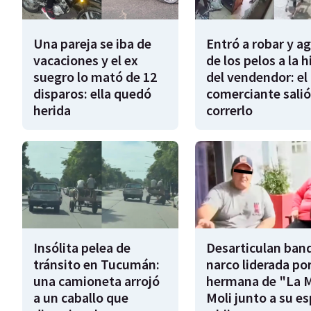
Una pareja se iba de
Entró a robar y a
vacaciones y el ex
de los pelos a la h
suegro lo mató de 12
del vendendor: el
disparos: ella quedó
comerciante salió
herida
correrlo
Insólita pelea de
Desarticulan ban
tránsito en Tucumán:
narco liderada por
una camioneta arrojó
hermana de "La 
a un caballo que
Moli junto a su e