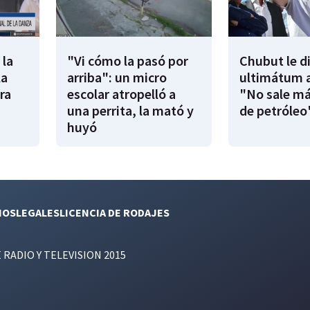
 la
"Vi cómo la pasó por
Chubut le d
la
arriba": un micro
ultimátum a
ra
escolar atropelló a
"No sale má
una perrita, la mató y
de petróleo
huyó
NOS
LEGALES
LICENCIA DE RODAJES
E RADIO Y TELEVISION 2015