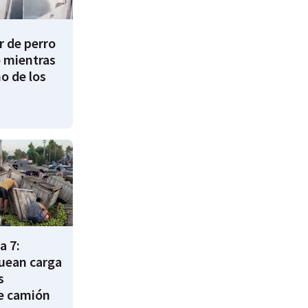
 de perro
 mientras
o de los
a 7:
uean carga
s
e camión