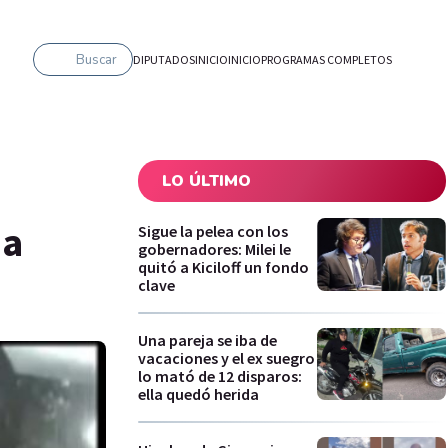
Buscar
DIPUTADOS
INICIO
INICIO
PROGRAMAS COMPLETOS
LO ÚLTIMO
 a
Sigue la pelea con los
gobernadores: Milei le
quitó a Kiciloff un fondo
clave
Una pareja se iba de
vacaciones y el ex suegro
lo mató de 12 disparos:
ella quedó herida