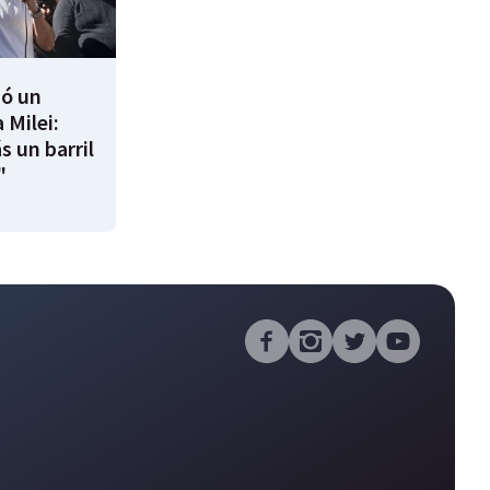
ió un
 Milei:
s un barril
"