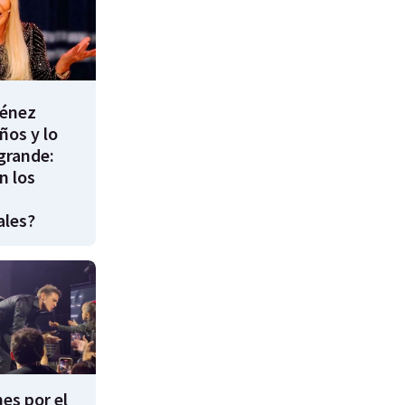
énez
ños y lo
 grande:
n los
ales?
es por el