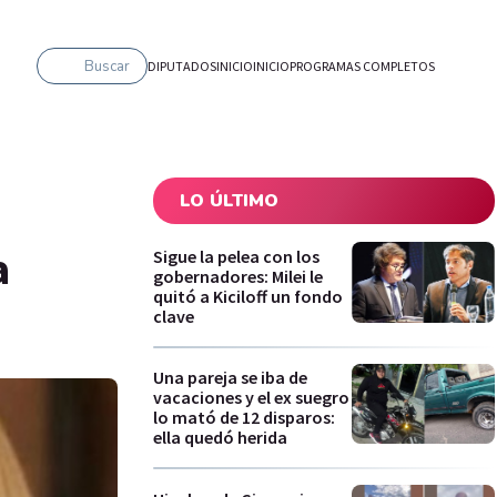
Buscar
DIPUTADOS
INICIO
INICIO
PROGRAMAS COMPLETOS
LO ÚLTIMO
a
Sigue la pelea con los
gobernadores: Milei le
quitó a Kiciloff un fondo
clave
Una pareja se iba de
vacaciones y el ex suegro
lo mató de 12 disparos:
ella quedó herida