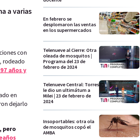
ma a varias
En febrero se
desplomaron las ventas
en los supermercados
Telenueve al Cierre: Otra
aciones con
oleada de mosquitos |
s, rodeado
Programa del 23 de
febrero de 2024
 97 años y
Telenueve Central: Torres
le dio un ultimátum a
nado en
Milei | 23 de febrero de
2024
ron dejarlo
Insoportables: otra ola
de mosquitos copó el
, pero
AMBA
leaños