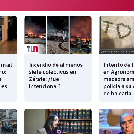
 mail
Incendio de al menos
Intento de 
no:
siete colectivos en
en Agronomí
n
Zárate: ¿fue
macabra am
 es
intencional?
policía a su
de balearla