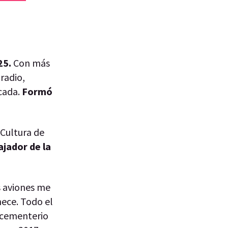
25.
Con más
 radio,
ocada.
Formó
 Cultura de
ajador de la
s aviones me
nece. Todo el
l cementerio