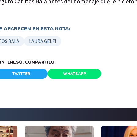
eguró Carlitos Balá antes del homenaje que le hicieron
 APARECEN EN ESTA NOTA:
TOS BALÁ
LAURA GELFI
E INTERESÓ, COMPARTILO
TWITTER
WHATSAPP