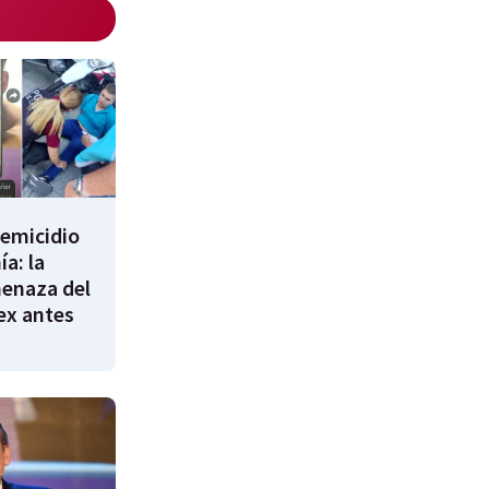
femicidio
a: la
enaza del
 ex antes