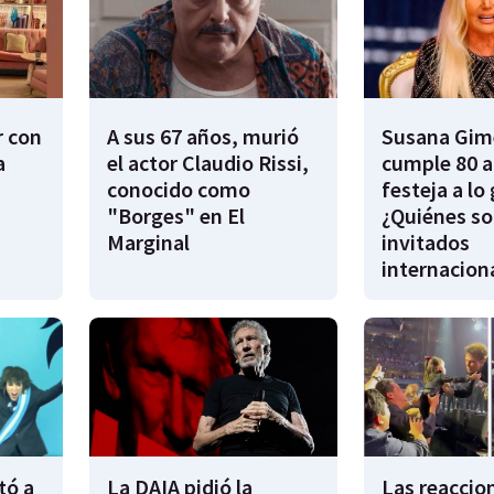
r con
A sus 67 años, murió
Susana Gim
a
el actor Claudio Rissi,
cumple 80 a
conocido como
festeja a lo
"Borges" en El
¿Quiénes so
Marginal
invitados
internacion
tó a
La DAIA pidió la
Las reaccion