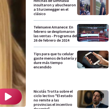
Hinchas de Gimnasia
insultaron y abuchearon
a Sturzenegger en el
clásico
Telenueve Amanece: En
febrero se desplomaron
las ventas - Programa del
26 de febrero de 2024
Tips para que tu celular
gaste menos de batería y
dure más tiempo
encendido
Nicolás Trotta sobre el
ciclo lectivo "El estado
no remite a las
provincias el incentivo
docente"