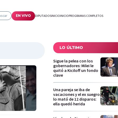
uscar
EN VIVO
DIPUTADOS
INICIO
INICIO
PROGRAMAS COMPLETOS
LO ÚLTIMO
Sigue la pelea con los
gobernadores: Milei le
quitó a Kiciloff un fondo
clave
Una pareja se iba de
vacaciones y el ex suegro
lo mató de 12 disparos:
ella quedó herida